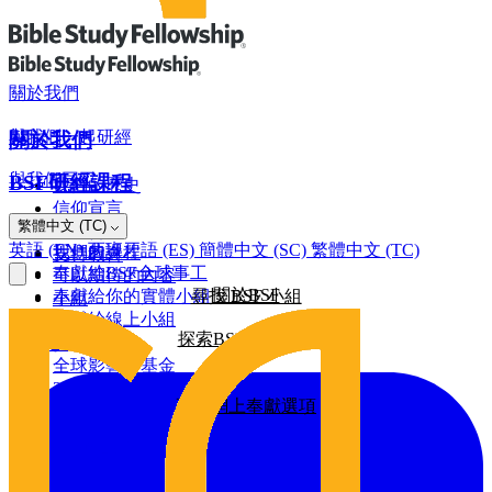
關於我們
與我們一起研經
關於我們
與我們同工
BSF研經課程
我們的歷史
信仰宣言
網上奉獻
繁體中文 (TC)
羅馬書
董事會
英語 (EN)
西班牙語 (ES)
簡體中文 (SC)
繁體中文 (TC)
我們的課程
支持教會
奉獻給BSF全球事工
可以期待的內容
關於BSF
奉獻給你的實體小組
尋找 BSF 小組
小組
奉獻給線上小組
探索BSF研經課程
全球影響力
建設基金
全球影響力基金
2026/25年影響力報告
更多網上奉獻選項
2025/24年影響力報告
2024/23年影響力報告
其他奉獻方式
2022年影響力報告