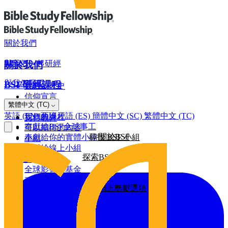
關於我們
與我們一起研經
關於我們
與我們同工
BSF研經課程
我們的歷史
信仰宣言
網上奉獻
繁體中文 (TC)
羅馬書
董事會
英語 (EN)
西班牙語 (ES)
簡體中文 (SC)
繁體中文 (TC)
我們的課程
支持教會
奉獻給BSF全球事工
可以期待的內容
關於BSF
奉獻給你的實體小組
尋找 BSF 小組
小組
奉獻給線上小組
探索BSF研經課程
全球影響力
建設基金
全球影響力基金
2026/25年影響力報告
更多網上奉獻選項
2025/24年影響力報告
2024/23年影響力報告
其他奉獻方式
2022年影響力報告