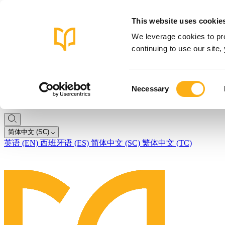
This website uses cookie
We leverage cookies to pro
continuing to use our site
Consent
Necessary
Selection
简体中文 (SC)
英语 (EN)
西班牙语 (ES)
简体中文 (SC)
繁体中文 (TC)