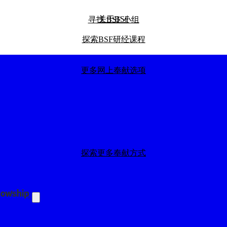
关于BSF
寻找 BSF 小组
探索BSF研经课程
更多网上奉献选项
探索我们的全球影响力
探索更多奉献方式
探索我们的BSF博客