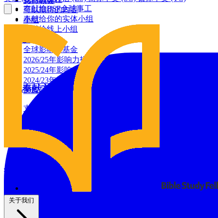
支持教会
奉献给BSF全球事工
可以期待的内容
奉献给你的实体小组
小组
奉献给线上小组
全球影响力
建筑基金
全球影响力基金
2026/25年影响力报告
2025/24年影响力报告
2024/23年影响力报告
其他奉献方式
2022年影响力报告
支票奉献
增值证券捐赠
资源
通过IRA捐赠
BSF博客
祷告日历
与我们同工
祷告
义工
关于我们
支持教会