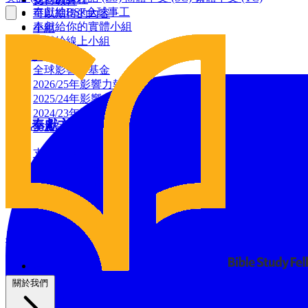
支持教會
奉獻給BSF全球事工
可以期待的內容
奉獻給你的實體小組
小組
奉獻給線上小組
全球影響力
建設基金
全球影響力基金
2026/25年影響力報告
2025/24年影響力報告
2024/23年影響力報告
其他奉獻方式
2022年影響力報告
支票奉獻
增值證券捐贈
資源
透過 IRA 捐贈
BSF部落格
禱告日曆
與我們同工
禱告
義工
關於我們
支持教會