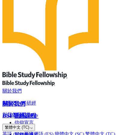
關於我們
與我們一起研經
關於我們
與我們同工
BSF研經課程
我們的歷史
信仰宣言
網上奉獻
繁體中文 (TC)
羅馬書
董事會
英語 (EN)
西班牙語 (ES)
簡體中文 (SC)
繁體中文 (TC)
我們的課程