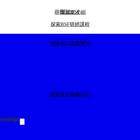
關於BSF
尋找 BSF 小組
探索BSF研經課程
更多網上奉獻選項
探索我們的全球影響力
探索更多奉獻方式
探索我們的BSF部落格