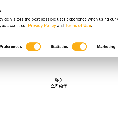
s
vide visitors the best possible user experience when using our 
, you accept our
Privacy Policy
and
Terms of Use
.
Preferences
Statistics
Marketing
登入
立即給予