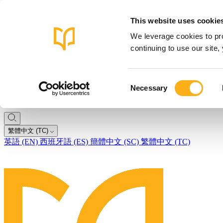
This website uses cookie
We leverage cookies to pro
continuing to use our site
Consent
Necessary
Selection
繁體中文 (TC)
英語 (EN)
西班牙語 (ES)
簡體中文 (SC)
繁體中文 (TC)