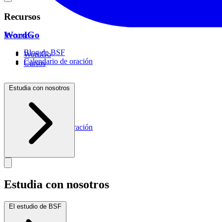
Recursos
WordGo
Recursos
Blog de BSF
WordGo
Calendario de oración
Cursos
Estudia con nosotros
Recursos
Blog de BSF
Calendario de oración
Estudia con nosotros
El estudio de BSF