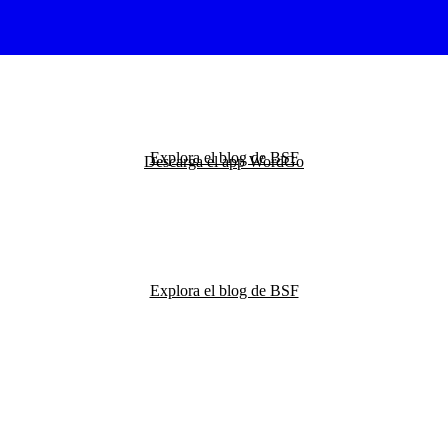
Explora el blog de BSF
Descarga el app WordGo
Explora el blog de BSF