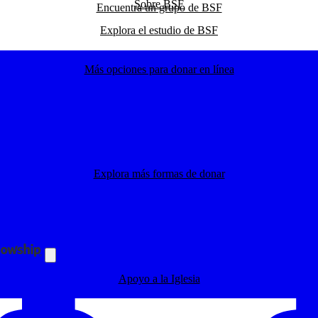
Sobre BSF
Encuentra un grupo de BSF
Explora el estudio de BSF
Más opciones para donar en línea
Explora nuestro impacto global
Explora más formas de donar
Explora el blog de BSF
Apoyo a la Iglesia