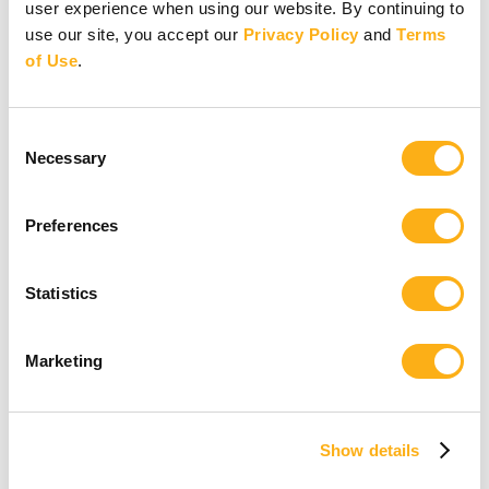
user experience when using our website. By continuing to
Empiece a escribir para buscar...
use our site, you accept our
Privacy Policy
and
Terms
No se encontraron resultados. Intente con otra búsqueda.
of Use
.
Consent
Necessary
Selection
Preferences
Statistics
Marketing
Show details