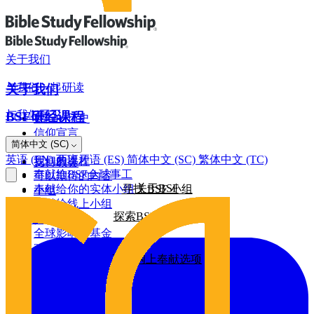
关于我们
与我们一起研读
关于我们
与我们同工
BSF研经课程
我们的历史
信仰宣言
网上奉献
简体中文 (SC)
罗马书
董事会
英语 (EN)
西班牙语 (ES)
简体中文 (SC)
繁体中文 (TC)
我们的课程
支持教会
奉献给BSF全球事工
可以期待的内容
关于BSF
奉献给你的实体小组
寻找 BSF 小组
小组
奉献给线上小组
探索BSF研经课程
全球影响力
建筑基金
全球影响力基金
2026/25年影响力报告
更多网上奉献选项
2025/24年影响力报告
2024/23年影响力报告
其他奉献方式
2022年影响力报告